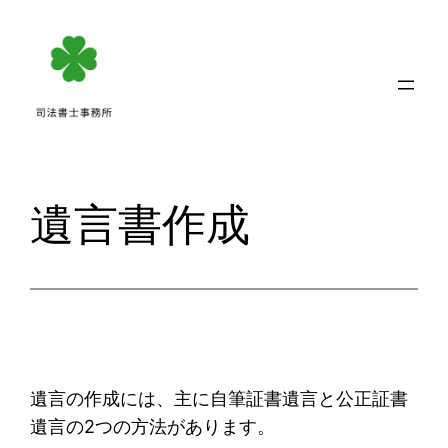
内
容
を
ス
キ
ッ
プ
遺言書作成
遺言の作成には、主に自筆証書遺言と公正証書
遺言の2つの方法があります。