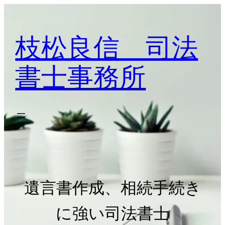
枝松良信 司法
書士事務所
遺言書作成、相続手続き
に強い司法書士