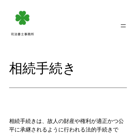
内
容
を
ス
キ
ッ
プ
相続手続き
相続手続きは、故人の財産や権利が適正かつ公
平に承継されるように行われる法的手続きで