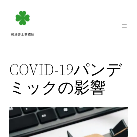
内
容
を
ス
キ
ッ
プ
COVID-19パンデ
ミックの影響