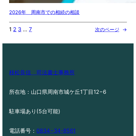
2026年 周南市での相続の相談
1
2
3
…
7
次のページ
→
枝松良信 司法書士事務所
所在地：山口県周南市城ケ丘1丁目12−6
駐車場あり(5台可能)
電話番号：
0834−34-8561