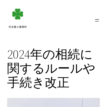
内
容
を
ス
キ
ッ
プ
2024年の相続に
関するルールや
手続き改正