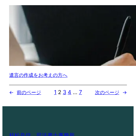
遺言の作成をお考えの方へ
1
2
3
4
…
7
←
前のページ
次のページ
→
枝松良信 司法書士事務所