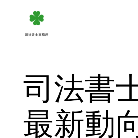
内
容
を
ス
キ
ッ
プ
司法書
最新動