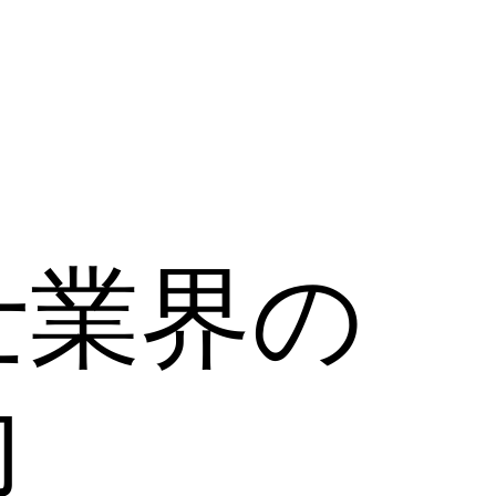
士業界の
向