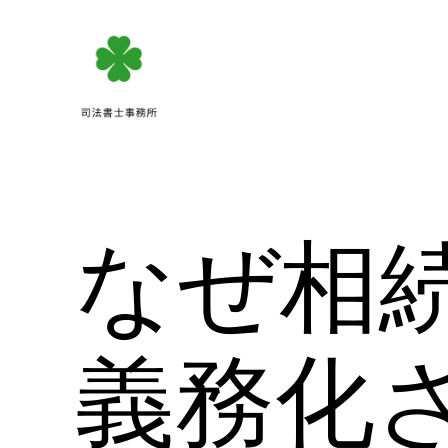
内
容
を
ス
キ
ッ
プ
なぜ相
義務化