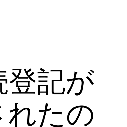
続登記が
されたの